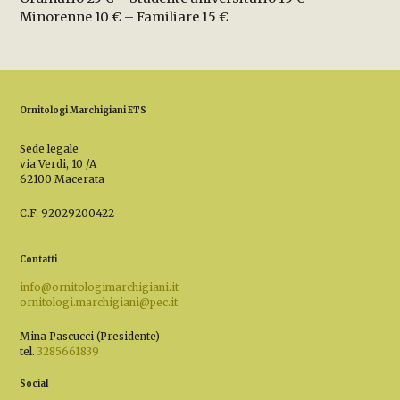
Minorenne 10 € – Familiare 15 €
Ornitologi Marchigiani ETS
Sede legale
via Verdi, 10 /A
62100 Macerata
C.F. 92029200422
Contatti
info@ornitologimarchigiani.it
ornitologi.marchigiani@pec.it
Mina Pascucci (Presidente)
tel.
3285661839
Social