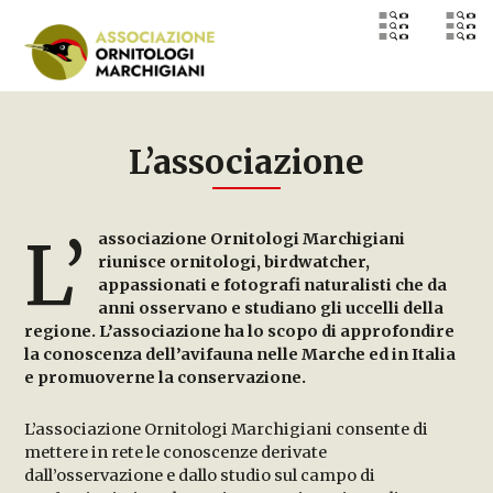
Skip
to
content
L’associazione
L’
associazione Ornitologi Marchigiani
riunisce ornitologi, birdwatcher,
appassionati e fotografi naturalisti che da
anni osservano e studiano gli uccelli della
regione. L’associazione ha lo scopo di approfondire
la conoscenza dell’avifauna nelle Marche ed in Italia
e promuoverne la conservazione.
L’associazione Ornitologi Marchigiani consente di
mettere in rete le conoscenze derivate
dall’osservazione e dallo studio sul campo di