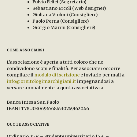
Fulvio Felici (Segretario)
Sebastiano Ercoli (Web designer)
Giuliana Violoni (Consigliere)
Paolo Perna (Consigliere)
Giorgio Marini (Consigliere)
COME ASSOCIARSI
L’associazione è aperta a tutti coloro che ne
condividono scopi e finalità. Per associarsi occorre
compilare il
modulo di iscrizione
e inviarlo per mail a
info@ornitologimarchigiani.it
impegnandosi a
versare annualmente la quota associativa a:
Banca Intesa San Paolo
IBAN IT78U0306967684510749162046
QUOTE ASSOCIATIVE
Ordinario 25 € – Studente universitario 15 € –